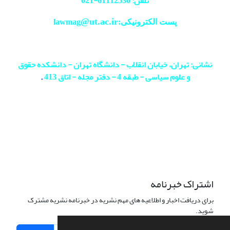
تلفن: 61112530-
021
@ut.ac.ir
پست الکترونیکی:lawmag
نشانی: تهران، خیابان انقلاب - دانشگاه تهران - دانشکده حقوق
و علوم سیاسی - طبقه 4 - دفتر مجله - اتاق 413
.
اشتراک خبرنامه
برای دریافت اخبار و اطلاعیه های مهم نشریه در خبرنامه نشریه مشترک
شوید.