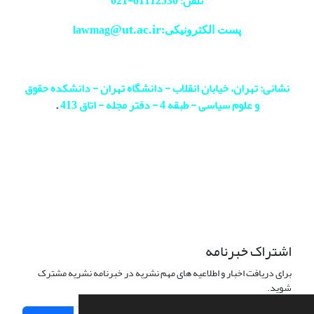
تلفن: 61112530-
021
@ut.ac.ir
پست الکترونیکی:lawmag
نشانی: تهران، خیابان انقلاب - دانشگاه تهران - دانشکده حقوق
و علوم سیاسی - طبقه 4 - دفتر مجله - اتاق 413
.
اشتراک خبرنامه
برای دریافت اخبار و اطلاعیه های مهم نشریه در خبرنامه نشریه مشترک
شوید.