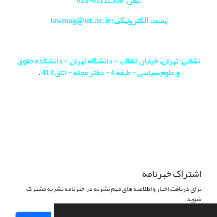
تلفن: 61112530-
021
@ut.ac.ir
پست الکترونیکی:lawmag
نشانی: تهران، خیابان انقلاب - دانشگاه تهران - دانشکده حقوق
و علوم سیاسی - طبقه 4 - دفتر مجله - اتاق 413
.
اشتراک خبرنامه
برای دریافت اخبار و اطلاعیه های مهم نشریه در خبرنامه نشریه مشترک
شوید.