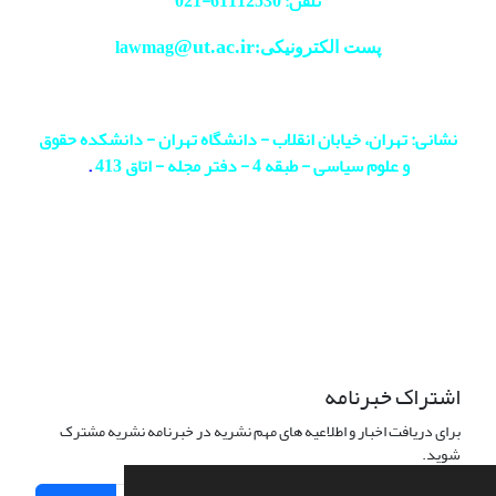
تلفن: 61112530-
021
@ut.ac.ir
پست الکترونیکی:lawmag
نشانی: تهران، خیابان انقلاب - دانشگاه تهران - دانشکده حقوق
و علوم سیاسی - طبقه 4 - دفتر مجله - اتاق 413
.
اشتراک خبرنامه
برای دریافت اخبار و اطلاعیه های مهم نشریه در خبرنامه نشریه مشترک
شوید.