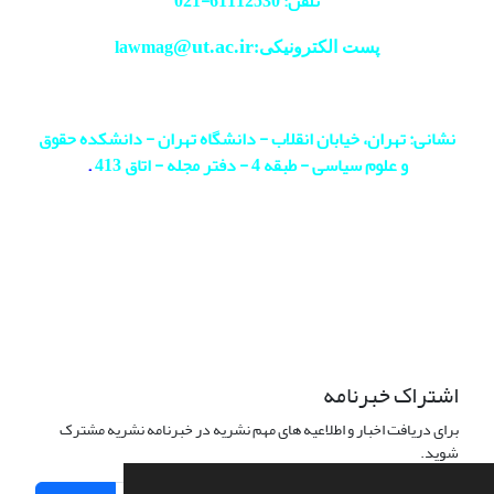
تلفن: 61112530-
021
@ut.ac.ir
پست الکترونیکی:lawmag
نشانی: تهران، خیابان انقلاب - دانشگاه تهران - دانشکده حقوق
و علوم سیاسی - طبقه 4 - دفتر مجله - اتاق 413
.
اشتراک خبرنامه
برای دریافت اخبار و اطلاعیه های مهم نشریه در خبرنامه نشریه مشترک
شوید.