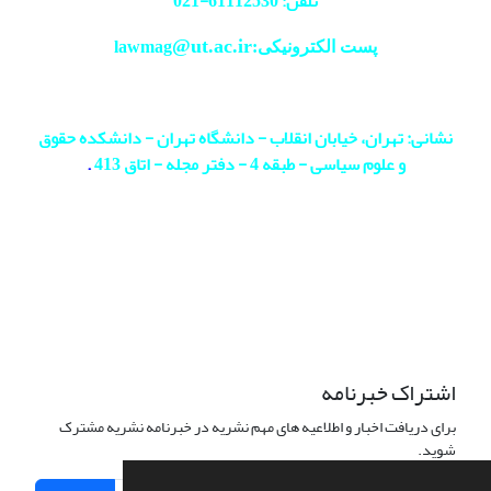
تلفن: 61112530-
021
@ut.ac.ir
پست الکترونیکی:lawmag
نشانی: تهران، خیابان انقلاب - دانشگاه تهران - دانشکده حقوق
و علوم سیاسی - طبقه 4 - دفتر مجله - اتاق 413
.
اشتراک خبرنامه
برای دریافت اخبار و اطلاعیه های مهم نشریه در خبرنامه نشریه مشترک
شوید.