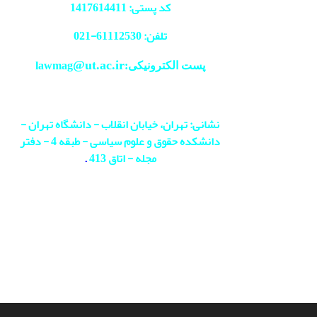
کد پستی: 1417614411
تلفن: 61112530-
021
@ut.ac.ir
پست الکترونیکی:lawmag
نشانی: تهران، خیابان انقلاب - دانشگاه تهران -
دانشکده حقوق و علوم سیاسی - طبقه 4 - دفتر
مجله - اتاق 413
.