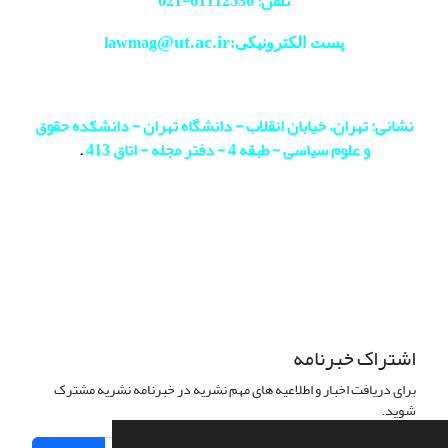
تلفن: 61112530-
021
@ut.ac.ir
پست الکترونیکی:lawmag
نشانی: تهران، خیابان انقلاب - دانشگاه تهران - دانشکده حقوق
و علوم سیاسی - طبقه 4 - دفتر مجله - اتاق 413
.
اشتراک خبرنامه
برای دریافت اخبار و اطلاعیه های مهم نشریه در خبرنامه نشریه مشترک
شوید.