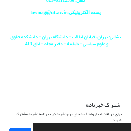
تلفن: 61112530-
021
@ut.ac.ir
پست الکترونیکی:lawmag
نشانی: تهران، خیابان انقلاب - دانشگاه تهران - دانشکده حقوق
و علوم سیاسی - طبقه 4 - دفتر مجله - اتاق 413
.
اشتراک خبرنامه
برای دریافت اخبار و اطلاعیه های مهم نشریه در خبرنامه نشریه مشترک
شوید.