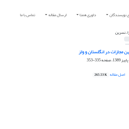
ی نویسندگان
داوری همتا
ارسال مقاله
تماس با ما
ا، نسرین
ن مجازات در انگلستان و ولز
335-353
اصل مقاله
265.53 K