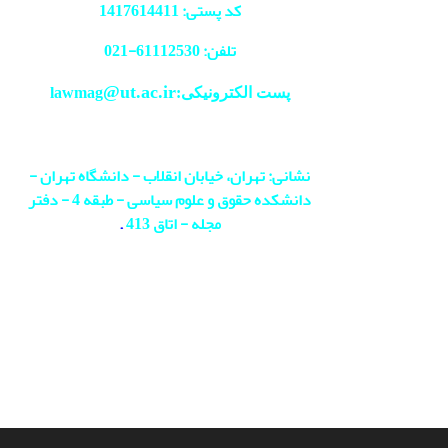
کد پستی: 1417614411
تلفن: 61112530-
021
@ut.ac.ir
پست الکترونیکی:lawmag
نشانی: تهران، خیابان انقلاب - دانشگاه تهران -
دانشکده حقوق و علوم سیاسی - طبقه 4 - دفتر
مجله - اتاق 413
.