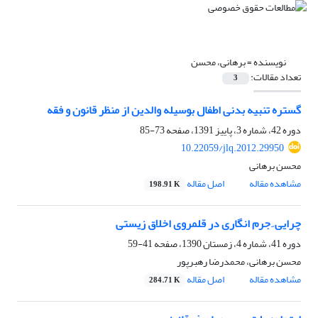
نویسنده =
برهانی، محسن
تعداد مقالات:
3
گستره تنبیه بدنی اطفال بوسیله والدین از منظر قانون و فقه
دوره 42، شماره 3، پاییز 1391، صفحه
73-85
10.22059/jlq.2012.29950
محسن برهانی
مشاهده مقاله
اصل مقاله
198.91 K
چرایی ِ جرم انگاری در قلمروی اخلاق زیستی
دوره 41، شماره 4، زمستان 1390، صفحه
41-59
محسن برهانی، محمدرضا رهبرپور
مشاهده مقاله
اصل مقاله
284.71 K