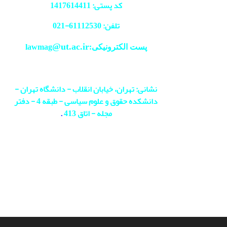
کد پستی: 1417614411
تلفن: 61112530-
021
@ut.ac.ir
پست الکترونیکی:lawmag
نشانی: تهران، خیابان انقلاب - دانشگاه تهران -
دانشکده حقوق و علوم سیاسی - طبقه 4 - دفتر
مجله - اتاق 413
.