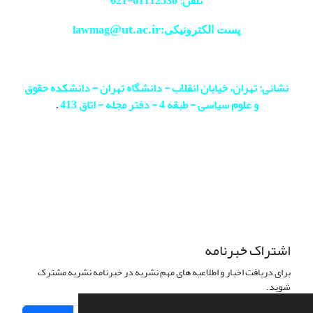
تلفن: 61112530-
021
@ut.ac.ir
پست الکترونیکی:lawmag
نشانی: تهران، خیابان انقلاب - دانشگاه تهران - دانشکده حقوق
و علوم سیاسی - طبقه 4 - دفتر مجله - اتاق 413
.
اشتراک خبرنامه
برای دریافت اخبار و اطلاعیه های مهم نشریه در خبرنامه نشریه مشترک
شوید.