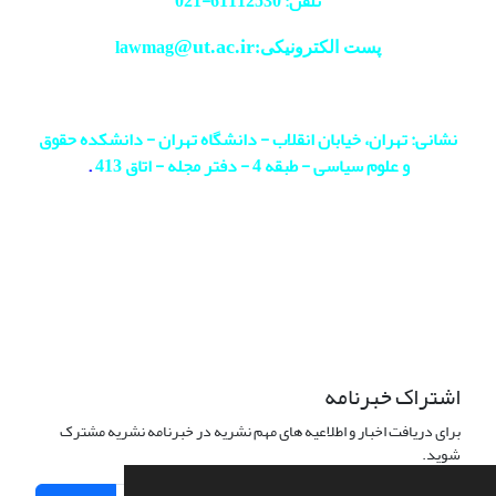
تلفن: 61112530-
021
@ut.ac.ir
پست الکترونیکی:lawmag
نشانی: تهران، خیابان انقلاب - دانشگاه تهران - دانشکده حقوق
و علوم سیاسی - طبقه 4 - دفتر مجله - اتاق 413
.
اشتراک خبرنامه
برای دریافت اخبار و اطلاعیه های مهم نشریه در خبرنامه نشریه مشترک
شوید.