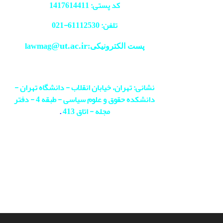
کد پستی: 1417614411
تلفن: 61112530-
021
@ut.ac.ir
پست الکترونیکی:lawmag
نشانی: تهران، خیابان انقلاب - دانشگاه تهران -
دانشکده حقوق و علوم سیاسی - طبقه 4 - دفتر
مجله - اتاق 413
.