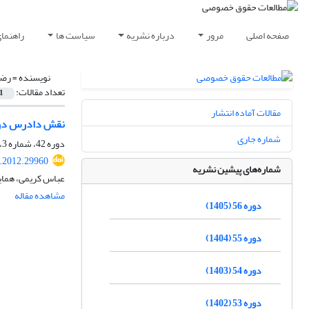
صفحه اصلی
مرور
درباره نشریه
سیاست ها
راهنما
نویسنده =
رضا
تعداد مقالات:
1
مقالات آماده انتشار
نقش دادرس در ا
شماره جاری
دوره 42، شماره 3، پاییز 1391، صفحه
q.2012.29960
شماره‌های پیشین نشریه
عباس کریمی، همای
مشاهده مقاله
دوره 56 (1405)
دوره 55 (1404)
دوره 54 (1403)
دوره 53 (1402)