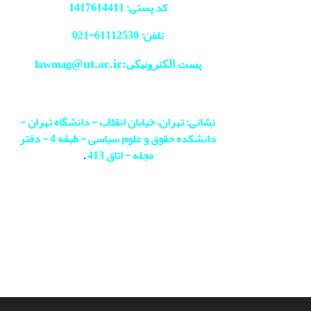
کد پستی: 1417614411
تلفن: 61112530-
021
@ut.ac.ir
پست الکترونیکی:lawmag
نشانی: تهران، خیابان انقلاب - دانشگاه تهران -
دانشکده حقوق و علوم سیاسی - طبقه 4 - دفتر
مجله - اتاق 413
.