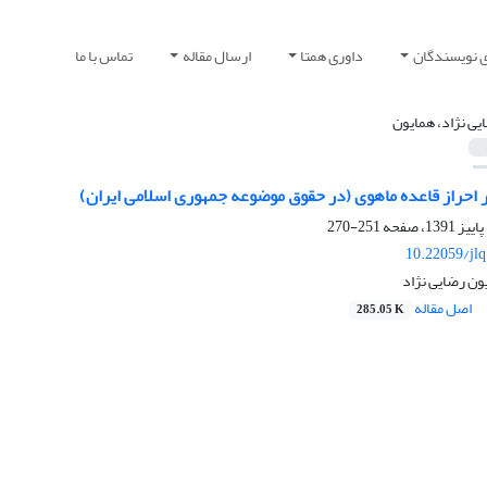
ی نویسندگان
داوری همتا
ارسال مقاله
تماس با ما
یی نژاد، همایون
حراز قاعده ماهوی (در حقوق موضوعه جمهوری اسلامی ایران)
251-270
10.22059/jl
ون رضایی نژاد
اصل مقاله
285.05 K