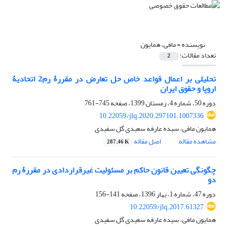
نویسنده =
مافی، همایون
تعداد مقالات:
2
تحلیلی بر اعمال قواعد خاص حل تعارض در مقررۀ رم2 اتحادیۀ
اروپا و حقوق ایران
دوره 50، شماره 4، زمستان 1399، صفحه
745-761
10.22059/jlq.2020.297101.1007336
همایون مافی، سیده عارفه سعیدی گل سفیدی
مشاهده مقاله
اصل مقاله
287.46 K
چگونگی تعیین قانون حاکم بر مسئولیت غیرقراردادی در مقررۀ رم
دو
دوره 47، شماره 1، بهار 1396، صفحه
141-156
10.22059/jlq.2017.61327
همایون مافی، سیده عارفه سعیدی گل سفیدی