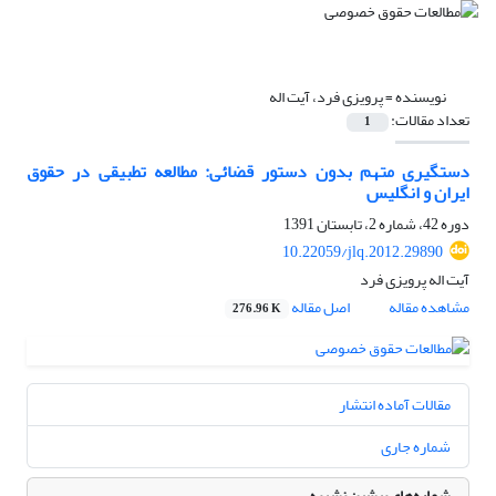
نویسنده =
پرویزی فرد، آیت اله
تعداد مقالات:
1
دستگیری متهم بدون دستور قضائی: مطالعه تطبیقی در حقوق
ایران و انگلیس
دوره 42، شماره 2، تابستان 1391
10.22059/jlq.2012.29890
آیت اله پرویزی فرد
مشاهده مقاله
اصل مقاله
276.96 K
مقالات آماده انتشار
شماره جاری
شماره‌های پیشین نشریه