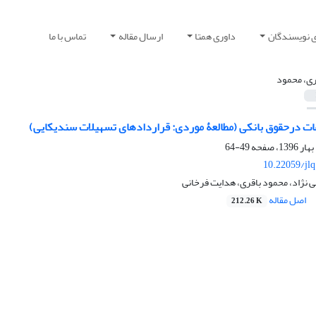
ی نویسندگان
داوری همتا
ارسال مقاله
تماس با ما
ری، محمود
عات درحقوق بانکی (مطالعۀ موردی: قراردادهای تسهیلات سندیکایی)
49-64
10.22059/jl
 نژاد، محمود باقری، هدایت فرخانی
اصل مقاله
212.26 K