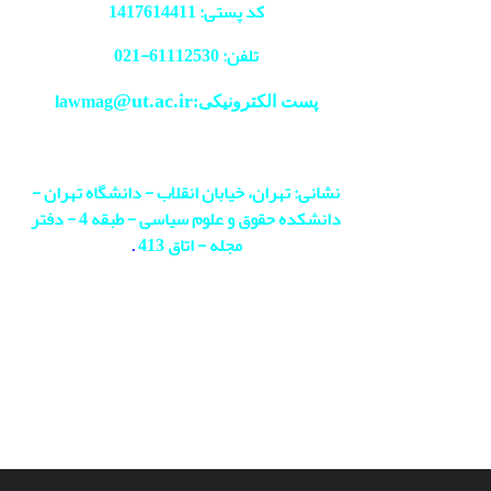
کد پستی: 1417614411
تلفن: 61112530-
021
@ut.ac.ir
پست الکترونیکی:lawmag
نشانی: تهران، خیابان انقلاب - دانشگاه تهران -
دانشکده حقوق و علوم سیاسی - طبقه 4 - دفتر
مجله - اتاق 413
.