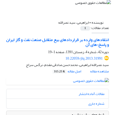
نویسنده =
ابراهیمی، سید نصرالله
تعداد مقالات:
1
انتقادهای وارده بر قراردادهای بیع متقابل صنعت نفت و گاز ایران
و پاسخ¬های آن
دوره 42، شماره 4، زمستان 1391، صفحه
1-19
10.22059/jlq.2013.31991
سید نصرالله ابراهیمی، محمدحسن صادقی مقدم، نرگس سراج
مشاهده مقاله
اصل مقاله
315.25 K
مقالات آماده انتشار
شماره جاری
شماره‌های پیشین نشریه