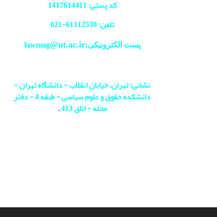
کد پستی: 1417614411
تلفن: 61112530-
021
@ut.ac.ir
پست الکترونیکی:lawmag
نشانی: تهران، خیابان انقلاب - دانشگاه تهران -
دانشکده حقوق و علوم سیاسی - طبقه 4 - دفتر
مجله - اتاق 413
.