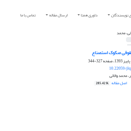
ی نویسندگان
داوری همتا
ارسال مقاله
تماس با ما
ائی، محمد
حقوقی صکوک استصناع
327-344
10.22059/jl
، محمد والائی
اصل مقاله
285.42 K