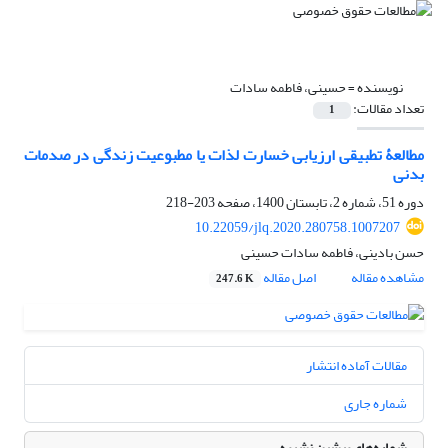
نویسنده =
حسینی، فاطمه سادات
تعداد مقالات:
1
مطالعۀ تطبیقی ارزیابی خسارت لذات یا مطبوعیت زندگی در صدمات
بدنی
دوره 51، شماره 2، تابستان 1400، صفحه
203-218
10.22059/jlq.2020.280758.1007207
حسن بادینی، فاطمه سادات حسینی
مشاهده مقاله
اصل مقاله
247.6 K
مقالات آماده انتشار
شماره جاری
شماره‌های پیشین نشریه