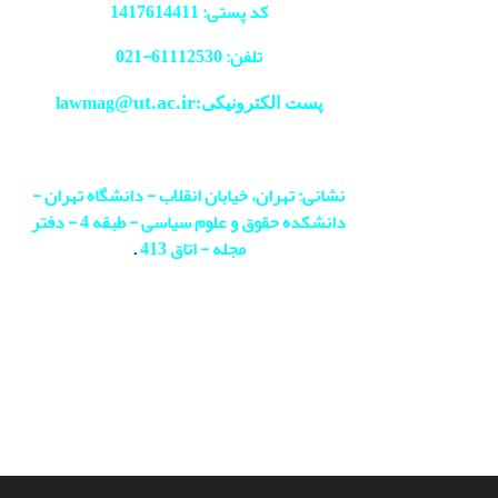
کد پستی: 1417614411
تلفن: 61112530-
021
@ut.ac.ir
پست الکترونیکی:lawmag
نشانی: تهران، خیابان انقلاب - دانشگاه تهران -
دانشکده حقوق و علوم سیاسی - طبقه 4 - دفتر
مجله - اتاق 413
.