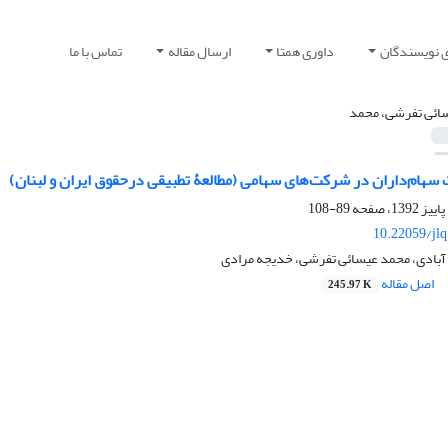
ی نویسندگان
داوری همتا
ارسال مقاله
تماس با ما
ائی تفرشی، محمد
 سهام‌داران در شرکت‌های سهامی (مطالعۀ تطبیقی درحقوق ایران و لبنان)
89-108
10.22059/jl
 آبادی، محمد عیسائی تفرشی، خدیجه مرادی
اصل مقاله
245.97 K