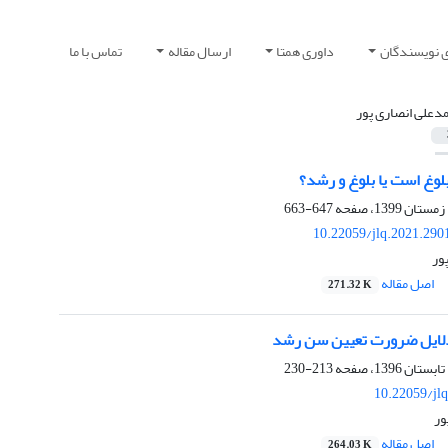
ی نویسندگان
داوری همتا
ارسال مقاله
تماس با ما
دعلی انصاری پور
بلوغ است یا بلوغ و رشد؟
647-663
10.22059/jlq.2021.290
ور
اصل مقاله
271.32 K
دلایل ضرورت تعیین سن رشد
213-230
10.22059/jl
ور
اصل مقاله
264.03 K