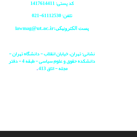
کد پستی: 1417614411
تلفن: 61112530-
021
@ut.ac.ir
پست الکترونیکی:lawmag
نشانی: تهران، خیابان انقلاب - دانشگاه تهران -
دانشکده حقوق و علوم سیاسی - طبقه 4 - دفتر
مجله - اتاق 413
.