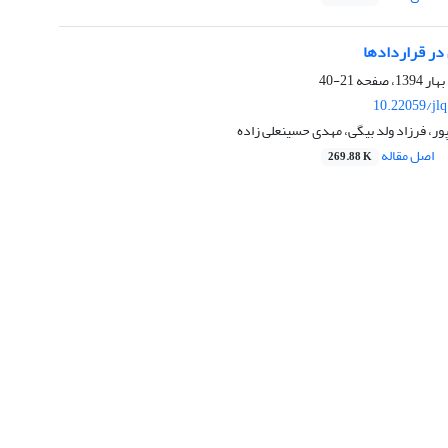
 در قراردادها
21-40
10.22059/jl
ور، فرزاد ولد بیگی، مهدی حسینعلی زاده
اصل مقاله
269.88 K