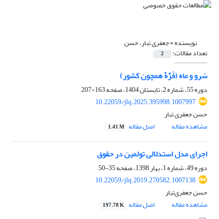
نویسنده =
جعفری تبار، حسن
تعداد مقالات:
2
سَرو و ماه (فَرَّهْ همچون کشور)
دوره 55، شماره 2، تابستان 1404، صفحه
163-207
10.22059/jlq.2025.395998.1007997
حسن جعفری تبار
مشاهده مقاله
اصل مقاله
1.41 M
اجرای مدل استدلالی تولمین در حقوق‏
دوره 49، شماره 1، بهار 1398، صفحه
35-50
10.22059/jlq.2019.270582.1007138
حسن جعفری‌تبار
مشاهده مقاله
اصل مقاله
197.78 K