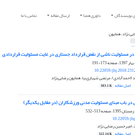
ی نویسندگان
داوری همتا
ارسال مقاله
تماس با ما
یی نژاد، همایون
در مسئولیت ناشی از نقض قرارداد جستاری در غایت مسئولیت قراردادی
173-191
10.22059/jlq.2018.231
(احمدآبادی)، مرتضی شهبازی‌نیا، همایون رضایی‌نژاد
اصل مقاله
303.1 K
در باب مبنای مسئولیت مدنی ورزشکاران (در مقابل یکدیگر)
513-532
10.22059/jl
، امیرحسین رضایی نژاد
اصل مقاله
322.14 K