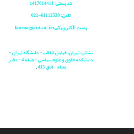
کد پستی: 1417614411
تلفن: 61112530-
021
@ut.ac.ir
پست الکترونیکی:lawmag
نشانی: تهران، خیابان انقلاب - دانشگاه تهران -
دانشکده حقوق و علوم سیاسی - طبقه 4 - دفتر
مجله - اتاق 413
.