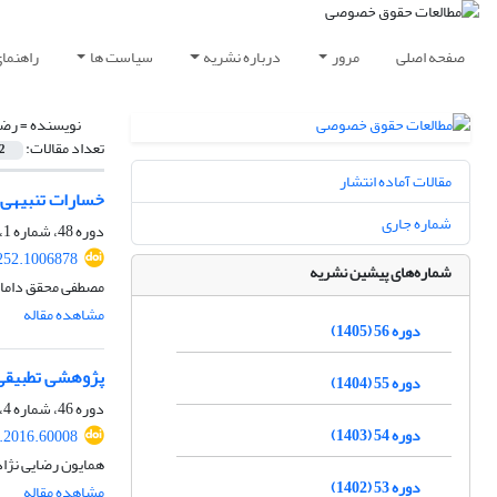
صفحه اصلی
مرور
درباره نشریه
سیاست ها
راهنما
نویسنده =
رضا
تعداد مقالات:
2
مقالات آماده انتشار
خسارات تنبیهی 
شماره جاری
دوره 48، شماره 1، بهار 1397، صفحه
252.1006878
شماره‌های پیشین نشریه
مصطفی محقق داماد 
مشاهده مقاله
دوره 56 (1405)
پژوهشی تطبیقی 
دوره 55 (1404)
دوره 46، شماره 4، زمستان 1395، صفحه
دوره 54 (1403)
q.2016.60008
همایون رضایی نژاد
دوره 53 (1402)
مشاهده مقاله