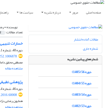
صفحه اصلی
مرور
درباره نشریه
سیاست ها
راهنما
نویسنده =
رضا
تعداد مقالات:
2
مقالات آماده انتشار
خسارات تنبیهی 
شماره جاری
دوره 48، شماره 1، بهار 1397، صفحه
252.1006878
شماره‌های پیشین نشریه
مصطفی محقق داماد 
مشاهده مقاله
دوره 56 (1405)
پژوهشی تطبیقی 
دوره 55 (1404)
دوره 46، شماره 4، زمستان 1395، صفحه
دوره 54 (1403)
q.2016.60008
همایون رضایی نژاد
دوره 53 (1402)
مشاهده مقاله