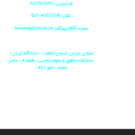
کد پستی: 1417614411
تلفن: 61112530-
021
@ut.ac.ir
پست الکترونیکی:lawmag
نشانی: تهران، خیابان انقلاب - دانشگاه تهران -
دانشکده حقوق و علوم سیاسی - طبقه 4 - دفتر
مجله - اتاق 413
.