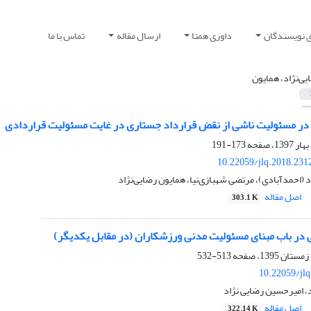
ی نویسندگان
داوری همتا
ارسال مقاله
تماس با ما
یی‌نژاد، همایون
در مسئولیت ناشی از نقض قرارداد جستاری در غایت مسئولیت قراردادی
173-191
10.22059/jlq.2018.231
(احمدآبادی)، مرتضی شهبازی‌نیا، همایون رضایی‌نژاد
اصل مقاله
303.1 K
در باب مبنای مسئولیت مدنی ورزشکاران (در مقابل یکدیگر)
513-532
10.22059/jl
، امیرحسین رضایی نژاد
اصل مقاله
322.14 K