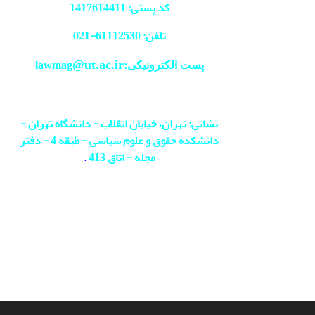
کد پستی: 1417614411
تلفن: 61112530-
021
@ut.ac.ir
پست الکترونیکی:lawmag
نشانی: تهران، خیابان انقلاب - دانشگاه تهران -
دانشکده حقوق و علوم سیاسی - طبقه 4 - دفتر
مجله - اتاق 413
.