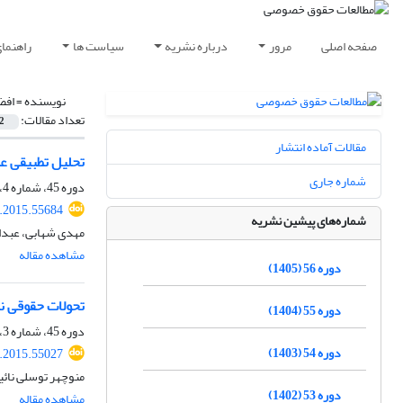
صفحه اصلی
مرور
درباره نشریه
سیاست ها
راهنما
نویسنده =
افض
تعداد مقالات:
2
مقالات آماده انتشار
تحلیل تطبیقی عق
شماره جاری
دوره 45، شماره 4، زمستان 1394، صفحه
q.2015.55684
شماره‌های پیشین نشریه
مهدی شهابی، عبدا
مشاهده مقاله
دوره 56 (1405)
تحولات حقوقی نا
دوره 55 (1404)
دوره 45، شماره 3، پاییز 1394، صفحه
دوره 54 (1403)
q.2015.55027
منوچهر توسلی نائی
دوره 53 (1402)
مشاهده مقاله