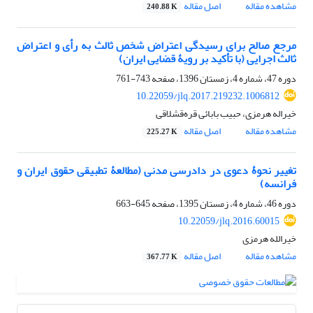
مشاهده مقاله
اصل مقاله
240.88 K
مرجع صالح برای رسیدگی اعتراض شخص ثالث به رأی و اعتراض
ثالث اجرایی (با تأکید بر رویۀ قضایی ایران)
دوره 47، شماره 4، زمستان 1396، صفحه
743-761
10.22059/jlq.2017.219232.1006812
خیراله هرمزی، حبیب بابائی قره‌قشلاقی
مشاهده مقاله
اصل مقاله
225.27 K
تغییر نحوۀ دعوی در دادرسی مدنی (مطالعۀ تطبیقی حقوق ایران و
فرانسه)
دوره 46، شماره 4، زمستان 1395، صفحه
645-663
10.22059/jlq.2016.60015
خیرالله هرمزی
مشاهده مقاله
اصل مقاله
367.77 K