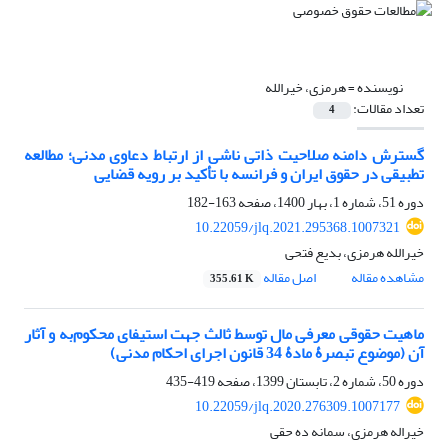
نویسنده =
هرمزی، خیرالله
تعداد مقالات:
4
گسترش دامنه صلاحیت ذاتی ناشی از ارتباط دعاوی مدنی؛ مطالعه
تطبیقی در حقوق ایران و فرانسه با تأکید بر رویه قضایی
دوره 51، شماره 1، بهار 1400، صفحه
163-182
10.22059/jlq.2021.295368.1007321
خیرالله هرمزی، بدیع فتحی
مشاهده مقاله
اصل مقاله
355.61 K
ماهیت حقوقی معرفی مال توسط ثالث جهت استیفای محکوم‌به و آثار
آن (موضوع تبصرۀ مادۀ 34 قانون اجرای احکام مدنی)
دوره 50، شماره 2، تابستان 1399، صفحه
419-435
10.22059/jlq.2020.276309.1007177
خیراله هرمزی، سمانه ده حقی