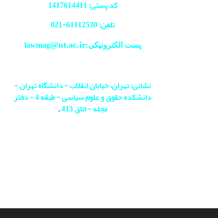
کد پستی: 1417614411
تلفن: 61112530-
021
@ut.ac.ir
پست الکترونیکی:lawmag
نشانی: تهران، خیابان انقلاب - دانشگاه تهران -
دانشکده حقوق و علوم سیاسی - طبقه 4 - دفتر
مجله - اتاق 413
.