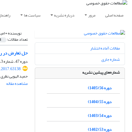
صفحه اصلی
مرور
درباره نشریه
سیاست ها
راهنما
نویسنده =
امی
تعداد مقالات:
1
مقالات آماده انتشار
حل تعارض در رس
شماره جاری
دوره 47، شماره 3، پاییز 1396، صفحه
q.2017.63138
شماره‌های پیشین نشریه
حمید الهویی نظری،
مشاهده مقاله
دوره 56 (1405)
دوره 55 (1404)
دوره 54 (1403)
دوره 53 (1402)