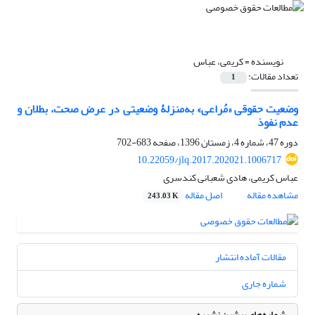
نویسنده =
کریمی، عباس
تعداد مقالات:
1
وضعیت حقوقی «مُراعی» به‌منزلۀ وضعیتی در عرض صحت، بطلان و
عدم نفوذ
دوره 47، شماره 4، زمستان 1396، صفحه
683-702
10.22059/jlq.2017.202021.1006717
عباس کریمی، هادی شعبانی کندسری
مشاهده مقاله
اصل مقاله
243.03 K
مقالات آماده انتشار
شماره جاری
شماره‌های پیشین نشریه