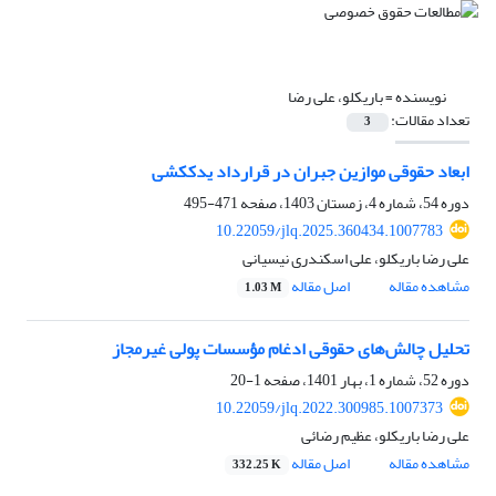
نویسنده =
باریکلو، علی رضا
تعداد مقالات:
3
ابعاد حقوقی موازین جبران در قرارداد یدککشی
دوره 54، شماره 4، زمستان 1403، صفحه
471-495
10.22059/jlq.2025.360434.1007783
علی رضا باریکلو، علی اسکندری نیسیانی
مشاهده مقاله
اصل مقاله
1.03 M
تحلیل چالش‌های حقوقی ادغام مؤسسات پولی غیرمجاز‏
دوره 52، شماره 1، بهار 1401، صفحه
1-20
10.22059/jlq.2022.300985.1007373
علی رضا باریکلو، عظیم رضائی
مشاهده مقاله
اصل مقاله
332.25 K