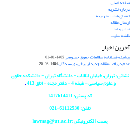
صفحه اصلی
درباره نشریه
اعضای هیات تحریریه
ارسال مقاله
تماس با ما
نقشه سایت
آخرین اخبار
پیشینه فصلنامه مطالعات حقوق خصوصی
1405-01-01
عدم دریافت مقاله جدید از برخی نویسندگان
1404-03-20
نشانی: تهران، خیابان انقلاب - دانشگاه تهران - دانشکده حقوق
و علوم سیاسی - طبقه 4 - دفتر مجله - اتاق 413
.
کد پستی: 1417614411
تلفن: 61112530-
021
@ut.ac.ir
پست الکترونیکی:lawmag