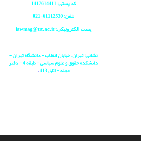
کد پستی: 1417614411
تلفن: 61112530-
021
@ut.ac.ir
پست الکترونیکی:lawmag
نشانی: تهران، خیابان انقلاب - دانشگاه تهران -
دانشکده حقوق و علوم سیاسی - طبقه 4 - دفتر
مجله - اتاق 413
.