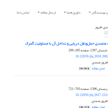
ی نویسندگان
داوری همتا
ارسال مقاله
تماس با ما
ی، افروز
متصدی حمل‌ونقل دریایی و تداخل آن با مسئولیت گمرک
285-299
10.22059/jlq.2018.208
 افروز صمدی
اصل مقاله
184.96 K
703-721
10.22059/jlq.2017.222
افروز صمدی
اصل مقاله
246.35 K