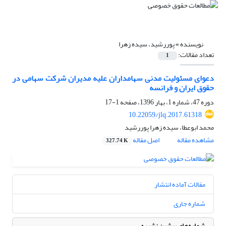
نویسنده =
پوررشید، سیده زهرا
تعداد مقالات:
1
دعوای مسئولیت مدنی سهامداران علیه مدیران شرکت سهامی در
حقوق ایران و فرانسه
دوره 47، شماره 1، بهار 1396، صفحه
1-17
10.22059/jlq.2017.61318
محمد ابوعطا، سیده زهرا پوررشید
مشاهده مقاله
اصل مقاله
327.74 K
مقالات آماده انتشار
شماره جاری
شماره‌های پیشین نشریه