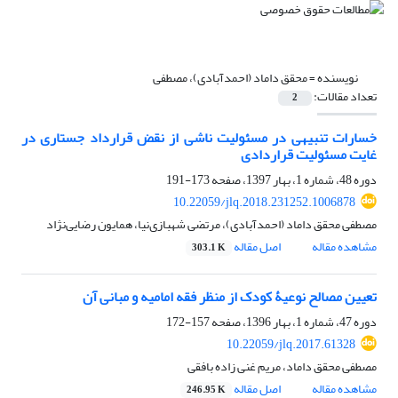
نویسنده =
محقق داماد (احمدآبادی)، مصطفی
تعداد مقالات:
2
خسارات تنبیهی در مسئولیت ناشی از نقض قرارداد جستاری در
غایت مسئولیت قراردادی
دوره 48، شماره 1، بهار 1397، صفحه
173-191
10.22059/jlq.2018.231252.1006878
مصطفی محقق داماد (احمدآبادی)، مرتضی شهبازی‌نیا، همایون رضایی‌نژاد
مشاهده مقاله
اصل مقاله
303.1 K
تعیین مصالح نوعیۀ کودک از منظر فقه امامیه و مبانی آن
دوره 47، شماره 1، بهار 1396، صفحه
157-172
10.22059/jlq.2017.61328
مصطفی محقق داماد، مریم غنی زاده بافقی
مشاهده مقاله
اصل مقاله
246.95 K