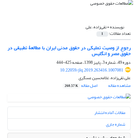
نویسنده =
تقی‌زاده، علی
تعداد مقالات:
1
رجوع از وصیت تملیکی در حقوق مدنی ایران با مطالعۀ تطبیقی در
حقوق مصر و انگلیس
دوره 49، شماره 3، پاییز 1398، صفحه
425-444
10.22059/jlq.2019.263416.1007081
علی تقی‌زاده، غلامحسین عسگری
مشاهده مقاله
اصل مقاله
260.57 K
مقالات آماده انتشار
شماره جاری
شماره‌های پیشین نشریه