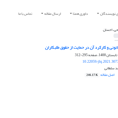
ی نویسندگان
داوری همتا
ارسال مقاله
تماس با ما
ی، احسان
نونی و کارکرد آن در حمایت از حقوق طلبکاران
295-312
10.22059/jlq.2021.307
د سلطانی
اصل مقاله
246.17 K