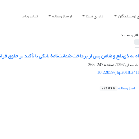
ی نویسندگان
داوری همتا
ارسال مقاله
تماس با ما
انی، محمد
 به ذی‌نفع و ضامن پس از پرداخت ضمانت‌نامۀ بانکی با تأکید بر حقوق فرا
247-263
10.22059/jlq.2018.241
اصل مقاله
223.83 K