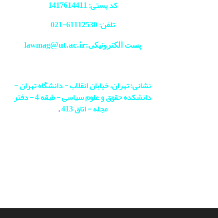
کد پستی: 1417614411
تلفن: 61112530-
021
@ut.ac.ir
پست الکترونیکی:lawmag
نشانی: تهران، خیابان انقلاب - دانشگاه تهران -
دانشکده حقوق و علوم سیاسی - طبقه 4 - دفتر
مجله - اتاق 413
.