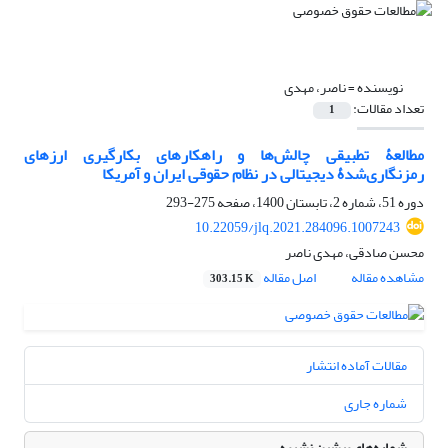
نویسنده =
ناصر، مهدی
تعداد مقالات:
1
مطالعۀ تطبیقی چالش‌ها و راهکارهای بکارگیری ارزهای
رمزنگاری‌شدۀ دیجیتالی در نظام حقوقی ایران و آمریکا
دوره 51، شماره 2، تابستان 1400، صفحه
275-293
10.22059/jlq.2021.284096.1007243
محسن صادقی، مهدی ناصر
مشاهده مقاله
اصل مقاله
303.15 K
مقالات آماده انتشار
شماره جاری
شماره‌های پیشین نشریه