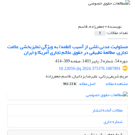
نویسنده =
جعفرزاده، قاسم
تعداد مقالات:
1
مسئولیت مدنی ناشی از آسیب (لطمه) به ویژگی تمایزبخشی علامت
تجاری، مطالعة تطبیقی در حقوق علائم تجاری آمریکا و ایران
دوره 54، شماره 3، پاییز 1403، صفحه
389-414
10.22059/jlq.2024.375376.1007891
مریم شریفی رنانی، علیرضا یزدانیان، قاسم جعفرزاده
مشاهده مقاله
اصل مقاله
961.53 K
مقالات آماده انتشار
شماره جاری
شماره‌های پیشین نشریه