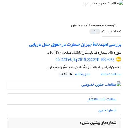
نویسنده =
سفیداری، سیاوش
تعداد مقالات:
1
بررسی تعهدنامۀ جبران خسارت در حقوق حمل دریایی
دوره 49، شماره 2، تابستان 1398، صفحه
197-216
10.22059/jlq.2019.255238.1007022
محسن ایزانلو، ابوالفضل شاهین، سیاوش سفیداری
مشاهده مقاله
اصل مقاله
343.25 K
مقالات آماده انتشار
شماره جاری
شماره‌های پیشین نشریه