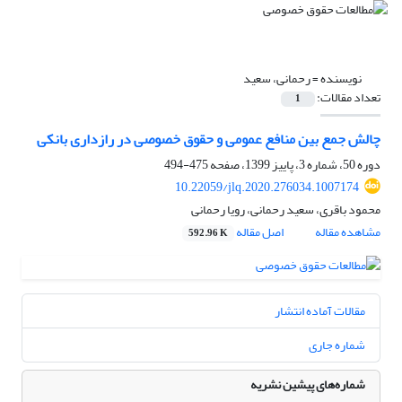
نویسنده =
رحمانی، سعید
تعداد مقالات:
1
چالش جمع بین منافع عمومی و حقوق خصوصی در رازداری بانکی
دوره 50، شماره 3، پاییز 1399، صفحه
475-494
10.22059/jlq.2020.276034.1007174
محمود باقری، سعید رحمانی، رویا رحمانی
مشاهده مقاله
اصل مقاله
592.96 K
مقالات آماده انتشار
شماره جاری
شماره‌های پیشین نشریه