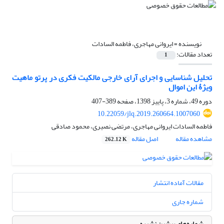
نویسنده =
ایروانی مهاجری، فاطمه السادات
تعداد مقالات:
1
تحلیل شناسایی و اجرای آرای خارجی مالکیت فکری در پرتو ماهیت
ویژۀ این اموال
دوره 49، شماره 3، پاییز 1398، صفحه
389-407
10.22059/jlq.2019.260664.1007060
فاطمه السادات ایروانی مهاجری، مرتضی نصیری، محمود صادقی
مشاهده مقاله
اصل مقاله
262.12 K
مقالات آماده انتشار
شماره جاری
شماره‌های پیشین نشریه