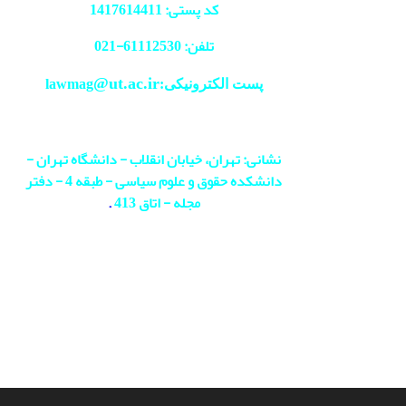
کد پستی: 1417614411
تلفن: 61112530-
021
@ut.ac.ir
پست الکترونیکی:lawmag
نشانی: تهران، خیابان انقلاب - دانشگاه تهران -
دانشکده حقوق و علوم سیاسی - طبقه 4 - دفتر
مجله - اتاق 413
.