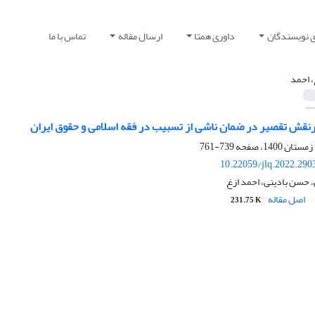
ی نویسندگان
داوری همتا
ارسال مقاله
تماس با ما
، احمد
نقش تقصیر در ضمان ناشی از تسبیب در فقه اسلامی‏ و حقوق ایران‏
739-761
10.22059/jlq.2022.290
 حسن بادینی، احمد ازغ
اصل مقاله
231.75 K