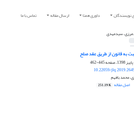
ی نویسندگان
داوری همتا
ارسال مقاله
تماس با ما
مرزی، سیدمهدی
ت به قانون از طریق عقد صلح
445-462
10.22059/jlq.2019.264
، محمد بافهم
اصل مقاله
251.19 K