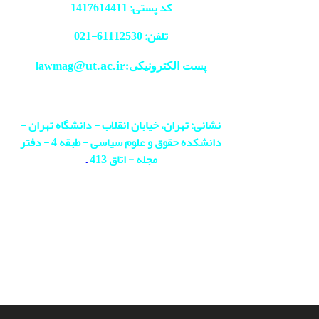
کد پستی: 1417614411
تلفن: 61112530-
021
@ut.ac.ir
پست الکترونیکی:lawmag
نشانی: تهران، خیابان انقلاب - دانشگاه تهران -
دانشکده حقوق و علوم سیاسی - طبقه 4 - دفتر
مجله - اتاق 413
.