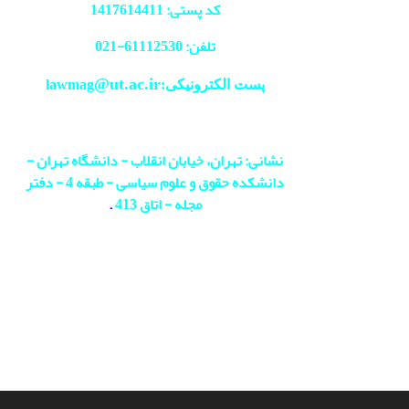
کد پستی: 1417614411
تلفن: 61112530-
021
@ut.ac.ir
پست الکترونیکی:lawmag
نشانی: تهران، خیابان انقلاب - دانشگاه تهران -
دانشکده حقوق و علوم سیاسی - طبقه 4 - دفتر
مجله - اتاق 413
.