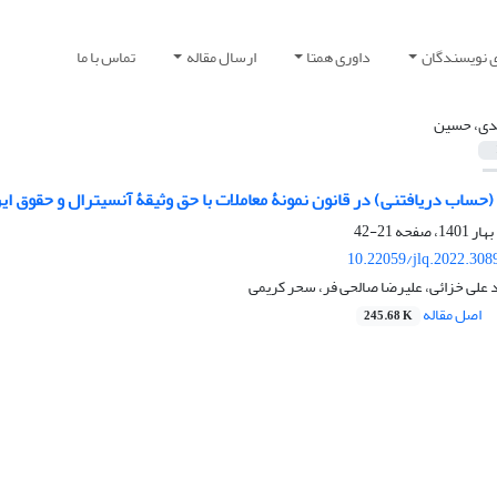
ی نویسندگان
داوری همتا
ارسال مقاله
تماس با ما
ی، حسین
(حساب دریافتنی) در قانون نمونۀ معاملات با حق ‏وثیقۀ آنسیترال و حقوق ای
21-42
10.22059/jlq.2022.308
لی خزائی، علیرضا صالحی فر، سحر کریمی
اصل مقاله
245.68 K