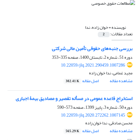
نویسنده =
خوان زاده، ندا
تعداد مقالات:
2
بررسی جنبه‌های حقوقی تأمین مالی شرکتی
دوره 51، شماره 2، تابستان 1400، صفحه
335-353
10.22059/jlq.2021.290459.1007286
مجید غمامی، ندا خوان زاده
مشاهده مقاله
اصل مقاله
302.41 K
استخراج قاعده عمومی در مسأله تقصیر و مصادیق بیمۀ اجباری
دوره 50، شماره 3، پاییز 1399، صفحه
573-590
10.22059/jlq.2020.272262.1007145
محسن صادقی، ندا خوان زاده
مشاهده مقاله
اصل مقاله
565.29 K