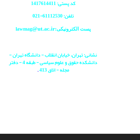
کد پستی: 1417614411
تلفن: 61112530-
021
@ut.ac.ir
پست الکترونیکی:lawmag
نشانی: تهران، خیابان انقلاب - دانشگاه تهران -
دانشکده حقوق و علوم سیاسی - طبقه 4 - دفتر
مجله - اتاق 413
.