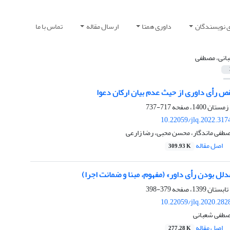
ی نویسندگان
داوری همتا
ارسال مقاله
تماس با ما
انی، مصطفی
 رأی داوری از حیث عدم بیان ارکان دعوا ‏
717-737
10.22059/jlq.2022.317
طفی ماندگار، محسن محبی، رضا زارعی
اصل مقاله
309.93 K
دلل بودن رأی داور» (مفهوم، مبنا و ضمانت اجرا)
379-398
10.22059/jlq.2020.282
صطفی شعبانی
اصل مقاله
277.28 K