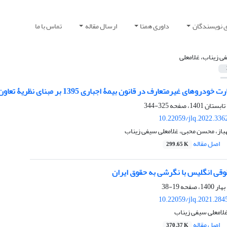
ی نویسندگان
داوری همتا
ارسال مقاله
تماس با ما
ی زیناب، غلامعلی
ای غیرمتعارف در قانون بیمۀ اجباری ‏‏1395 بر مبنای نظریۀ تعاون اجتماعی
325-344
10.22059/jlq.2022.336
از، محسن محبی، غلامعلی سیفی زیناب
اصل مقاله
299.65 K
قوقی انگلیس با نگرشی به حقوق ایران
19-38
10.22059/jlq.2021.284
لامعلی سیفی زیناب
اصل مقاله
370.37 K