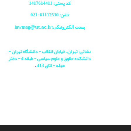
کد پستی: 1417614411
تلفن: 61112530-
021
@ut.ac.ir
پست الکترونیکی:lawmag
نشانی: تهران، خیابان انقلاب - دانشگاه تهران -
دانشکده حقوق و علوم سیاسی - طبقه 4 - دفتر
مجله - اتاق 413
.