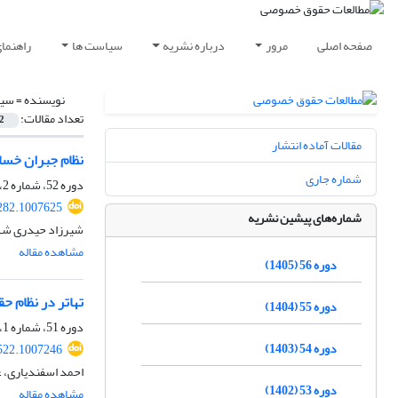
صفحه اصلی
مرور
درباره نشریه
سیاست ها
راهنما
نویسنده =
سیف
تعداد مقالات:
2
مقالات آماده انتشار
نظام جبران خسارت خودروه
شماره جاری
دوره 52، شماره 2، تابستان 1401، صفحه
282.1007625
شماره‌های پیشین نشریه
شیرزاد حیدری شهب
مشاهده مقاله
دوره 56 (1405)
تهاتر در نظام ح
دوره 55 (1404)
دوره 51، شماره 1، بهار 1400، صفحه
دوره 54 (1403)
522.1007246
احمد اسفندیاری، غ
دوره 53 (1402)
مشاهده مقاله