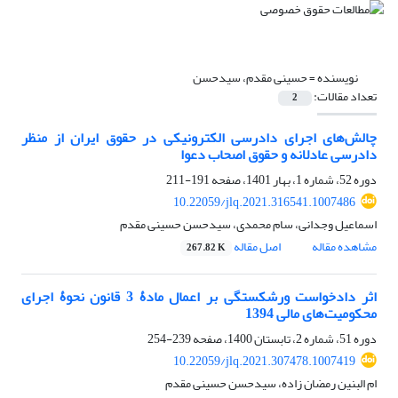
نویسنده =
حسینی مقدم، سیدحسن
تعداد مقالات:
2
چالش‌های اجرای دادرسی الکترونیکی در حقوق ایران از منظر
‏دادرسی عادلانه و حقوق اصحاب دعوا
دوره 52، شماره 1، بهار 1401، صفحه
191-211
10.22059/jlq.2021.316541.1007486
اسماعیل وجدانی، سام محمدی، سیدحسن حسینی مقدم
مشاهده مقاله
اصل مقاله
267.82 K
اثر دادخواست ورشکستگی بر اعمال مادۀ 3 قانون نحوۀ اجرای
محکومیت‌های مالی 1394
دوره 51، شماره 2، تابستان 1400، صفحه
239-254
10.22059/jlq.2021.307478.1007419
ام البنین رمضان زاده، سیدحسن حسینی مقدم